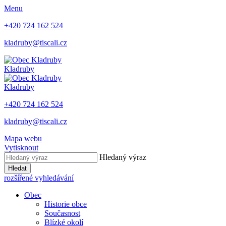
Menu
+420 724 162 524
kladruby@tiscali.cz
Kladruby
Kladruby
+420 724 162 524
kladruby@tiscali.cz
Mapa webu
Vytisknout
Hledaný výraz
Hledat
rozšířené vyhledávání
Obec
Historie obce
Současnost
Blízké okolí