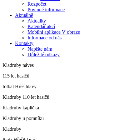
Rozpočet
Povinné informace
Aktuálně
Aktuality
Kalendář akcí
Mobilní aplikace V obraze
Informace od nás
Kontakty
Napište nám
Důležité odkazy
Kladruby náves
115 let hasičů
fotbal Hřešihlavy
Kladruby 110 let hasičů
Kladruby kaplička
Kladruby u pomníku
Kladruby
Pieta Hřešihlavy