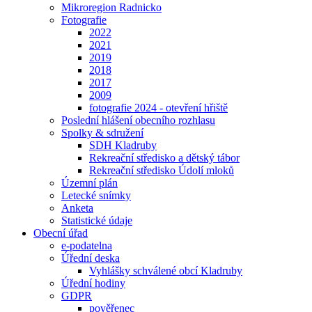
Mikroregion Radnicko
Fotografie
2022
2021
2019
2018
2017
2009
fotografie 2024 - otevření hřiště
Poslední hlášení obecního rozhlasu
Spolky & sdružení
SDH Kladruby
Rekreační středisko a dětský tábor
Rekreační středisko Údolí mloků
Územní plán
Letecké snímky
Anketa
Statistické údaje
Obecní úřad
e-podatelna
Úřední deska
Vyhlášky schválené obcí Kladruby
Úřední hodiny
GDPR
pověřenec