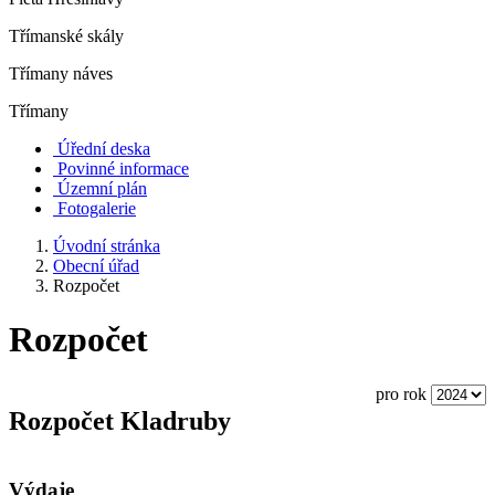
Třímanské skály
Třímany náves
Třímany
Úřední deska
Povinné informace
Územní plán
Fotogalerie
Úvodní stránka
Obecní úřad
Rozpočet
Rozpočet
pro rok
Rozpočet Kladruby
Výdaje