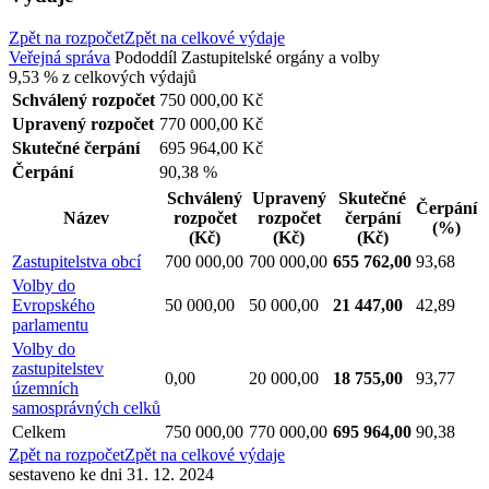
Zpět na rozpočet
Zpět na celkové výdaje
Veřejná správa
Pododdíl
Zastupitelské orgány a volby
9,53 %
z celkových výdajů
Schválený rozpočet
750 000,00 Kč
Upravený rozpočet
770 000,00 Kč
Skutečné čerpání
695 964,00 Kč
Čerpání
90,38 %
Schválený
Upravený
Skutečné
Čerpání
Název
rozpočet
rozpočet
čerpání
(%)
(Kč)
(Kč)
(Kč)
Zastupitelstva obcí
700 000,00
700 000,00
655 762,00
93,68
Volby do
Evropského
50 000,00
50 000,00
21 447,00
42,89
parlamentu
Volby do
zastupitelstev
0,00
20 000,00
18 755,00
93,77
územních
samosprávných celků
Celkem
750 000,00
770 000,00
695 964,00
90,38
Zpět na rozpočet
Zpět na celkové výdaje
sestaveno ke dni 31. 12. 2024