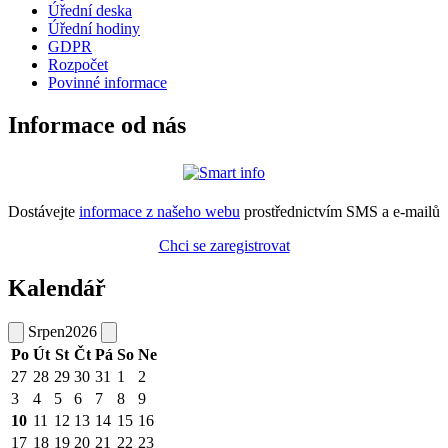
Úřední deska
Úřední hodiny
GDPR
Rozpočet
Povinné informace
Informace od nás
Dostávejte
informace z našeho webu
prostřednictvím SMS a e-mailů
Chci se zaregistrovat
Kalendář
Srpen
2026
Po
Út
St
Čt
Pá
So
Ne
27
28
29
30
31
1
2
3
4
5
6
7
8
9
10
11
12
13
14
15
16
17
18
19
20
21
22
23