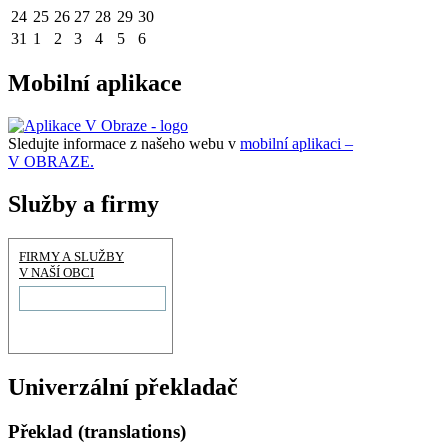
24
25
26
27
28
29
30
31
1
2
3
4
5
6
Mobilní aplikace
Sledujte informace z našeho webu v
mobilní aplikaci –
V OBRAZE.
Služby a firmy
FIRMY A SLUŽBY
V NAŠÍ OBCI
Univerzální překladač
Překlad (translations)