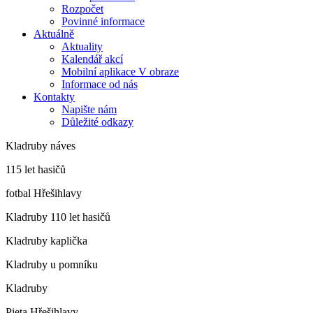
Rozpočet
Povinné informace
Aktuálně
Aktuality
Kalendář akcí
Mobilní aplikace V obraze
Informace od nás
Kontakty
Napište nám
Důležité odkazy
Kladruby náves
115 let hasičů
fotbal Hřešihlavy
Kladruby 110 let hasičů
Kladruby kaplička
Kladruby u pomníku
Kladruby
Pieta Hřešihlavy