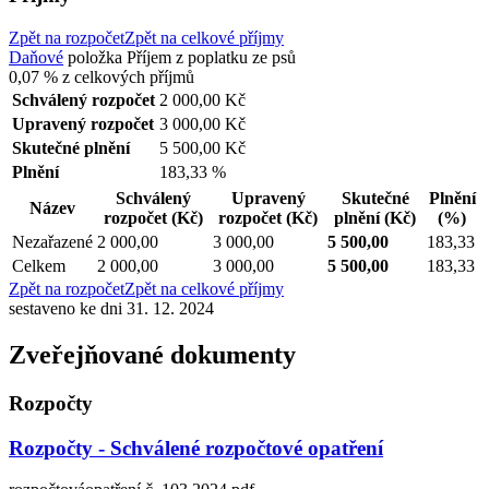
Zpět na rozpočet
Zpět na celkové příjmy
Daňové
položka
Příjem z poplatku ze psů
0,07 %
z celkových příjmů
Schválený rozpočet
2 000,00 Kč
Upravený rozpočet
3 000,00 Kč
Skutečné plnění
5 500,00 Kč
Plnění
183,33 %
Schválený
Upravený
Skutečné
Plnění
Název
rozpočet
(Kč)
rozpočet
(Kč)
plnění
(Kč)
(%)
Nezařazené
2 000,00
3 000,00
5 500,00
183,33
Celkem
2 000,00
3 000,00
5 500,00
183,33
Zpět na rozpočet
Zpět na celkové příjmy
sestaveno ke dni 31. 12. 2024
Zveřejňované dokumenty
Rozpočty
Rozpočty - Schválené rozpočtové opatření