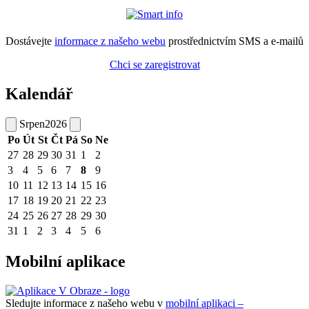
Dostávejte
informace z našeho webu
prostřednictvím SMS a e-mailů
Chci se zaregistrovat
Kalendář
Srpen
2026
Po
Út
St
Čt
Pá
So
Ne
27
28
29
30
31
1
2
3
4
5
6
7
8
9
10
11
12
13
14
15
16
17
18
19
20
21
22
23
24
25
26
27
28
29
30
31
1
2
3
4
5
6
Mobilní aplikace
Sledujte informace z našeho webu v
mobilní aplikaci –