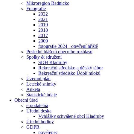
Mikroregion Radnicko
Fotografie
2022
2021
2019
2018
2017
2009
fotografie 2024 - otevření hřiště
Poslední hlášení obecního rozhlasu
Spolky & sdružení
SDH Kladruby
Rekreační středisko a dětský tábor
Rekreační středisko Údolí mloků
Územní plán
Letecké snímky
Anketa
Statistické údaje
Obecní úřad
e-podatelna
Úřední deska
Vyhlášky schválené obcí Kladruby
Úřední hodiny
GDPR
pověřenec