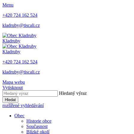
Menu
+420 724 162 524
kladruby@tiscali.cz
Kladruby
Kladruby
+420 724 162 524
kladruby@tiscali.cz
Mapa webu
Vytisknout
Hledaný výraz
Hledat
rozšířené vyhledávání
Obec
Historie obce
Současnost
Blízké okolí