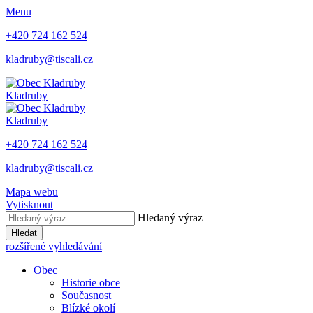
Menu
+420 724 162 524
kladruby@tiscali.cz
Kladruby
Kladruby
+420 724 162 524
kladruby@tiscali.cz
Mapa webu
Vytisknout
Hledaný výraz
Hledat
rozšířené vyhledávání
Obec
Historie obce
Současnost
Blízké okolí