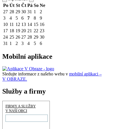
Po
Út
St
Čt
Pá
So
Ne
27
28
29
30
31
1
2
3
4
5
6
7
8
9
10
11
12
13
14
15
16
17
18
19
20
21
22
23
24
25
26
27
28
29
30
31
1
2
3
4
5
6
Mobilní aplikace
Sledujte informace z našeho webu v
mobilní aplikaci –
V OBRAZE.
Služby a firmy
FIRMY A SLUŽBY
V NAŠÍ OBCI