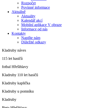
Rozpočet
Povinné informace
Aktuálně
Aktuality
Kalendář akcí
Mobilní aplikace V obraze
Informace od nás
Kontakty
Napište nám
Důležité odkazy
Kladruby náves
115 let hasičů
fotbal Hřešihlavy
Kladruby 110 let hasičů
Kladruby kaplička
Kladruby u pomníku
Kladruby
Pieta Hřešihlavy