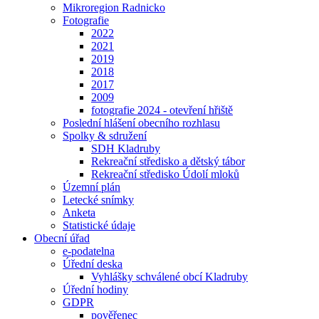
Mikroregion Radnicko
Fotografie
2022
2021
2019
2018
2017
2009
fotografie 2024 - otevření hřiště
Poslední hlášení obecního rozhlasu
Spolky & sdružení
SDH Kladruby
Rekreační středisko a dětský tábor
Rekreační středisko Údolí mloků
Územní plán
Letecké snímky
Anketa
Statistické údaje
Obecní úřad
e-podatelna
Úřední deska
Vyhlášky schválené obcí Kladruby
Úřední hodiny
GDPR
pověřenec