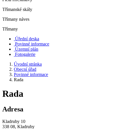
Třímanské skály
Třímany náves
Třímany
Úřední deska
Povinné informace
Územní plán
Fotogalerie
Úvodní stránka
Obecní úřad
Povinné informace
Rada
Rada
Adresa
Kladruby 10
338 08, Kladruby