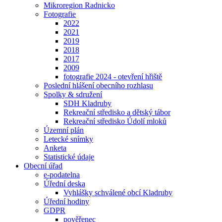
Mikroregion Radnicko
Fotografie
2022
2021
2019
2018
2017
2009
fotografie 2024 - otevření hřiště
Poslední hlášení obecního rozhlasu
Spolky & sdružení
SDH Kladruby
Rekreační středisko a dětský tábor
Rekreační středisko Údolí mloků
Územní plán
Letecké snímky
Anketa
Statistické údaje
Obecní úřad
e-podatelna
Úřední deska
Vyhlášky schválené obcí Kladruby
Úřední hodiny
GDPR
pověřenec