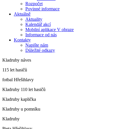
Rozpočet
Povinné informace
Aktuálně
Aktuality
Kalendář akcí
Mobilní aplikace V obraze
Informace od nás
Kontakty
Napište nám
Důležité odkazy
Kladruby náves
115 let hasičů
fotbal Hřešihlavy
Kladruby 110 let hasičů
Kladruby kaplička
Kladruby u pomníku
Kladruby
Pieta Hřešihlavy