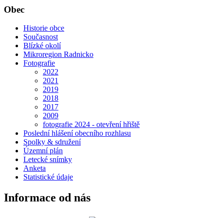
Obec
Historie obce
Současnost
Blízké okolí
Mikroregion Radnicko
Fotografie
2022
2021
2019
2018
2017
2009
fotografie 2024 - otevření hřiště
Poslední hlášení obecního rozhlasu
Spolky & sdružení
Územní plán
Letecké snímky
Anketa
Statistické údaje
Informace od nás