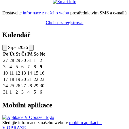
Dostávejte
informace z našeho webu
prostřednictvím SMS a e-mailů
Chci se zaregistrovat
Kalendář
Srpen
2026
Po
Út
St
Čt
Pá
So
Ne
27
28
29
30
31
1
2
3
4
5
6
7
8
9
10
11
12
13
14
15
16
17
18
19
20
21
22
23
24
25
26
27
28
29
30
31
1
2
3
4
5
6
Mobilní aplikace
Sledujte informace z našeho webu v
mobilní aplikaci –
V OBRAZE.