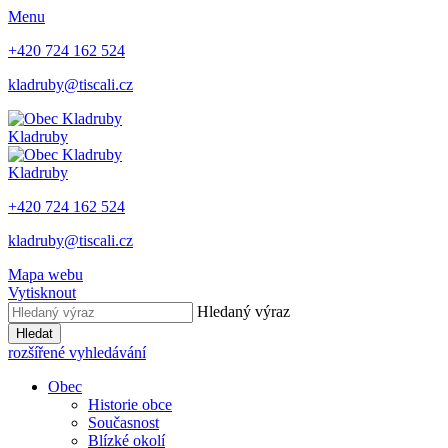
Menu
+420 724 162 524
kladruby@tiscali.cz
Kladruby
Kladruby
+420 724 162 524
kladruby@tiscali.cz
Mapa webu
Vytisknout
Hledaný výraz
Hledat
rozšířené vyhledávání
Obec
Historie obce
Současnost
Blízké okolí