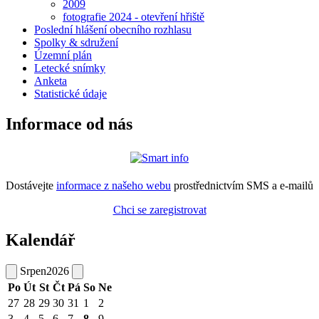
2009
fotografie 2024 - otevření hřiště
Poslední hlášení obecního rozhlasu
Spolky & sdružení
Územní plán
Letecké snímky
Anketa
Statistické údaje
Informace od nás
Dostávejte
informace z našeho webu
prostřednictvím SMS a e-mailů
Chci se zaregistrovat
Kalendář
Srpen
2026
Po
Út
St
Čt
Pá
So
Ne
27
28
29
30
31
1
2
3
4
5
6
7
8
9