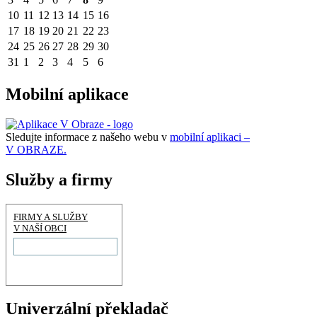
10
11
12
13
14
15
16
17
18
19
20
21
22
23
24
25
26
27
28
29
30
31
1
2
3
4
5
6
Mobilní aplikace
Sledujte informace z našeho webu v
mobilní aplikaci –
V OBRAZE.
Služby a firmy
FIRMY A SLUŽBY
V NAŠÍ OBCI
Univerzální překladač