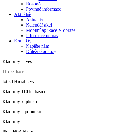
Rozpočet
Povinné informace
Aktuálně
Aktuality
Kalendář akcí
Mobilní aplikace V obraze
Informace od nás
Kontakty
Napište nám
Důležité odkazy
Kladruby náves
115 let hasičů
fotbal Hřešihlavy
Kladruby 110 let hasičů
Kladruby kaplička
Kladruby u pomníku
Kladruby
Pieta Hřešihlavy