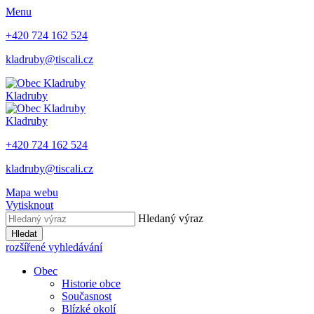
Menu
+420 724 162 524
kladruby@tiscali.cz
Kladruby
Kladruby
+420 724 162 524
kladruby@tiscali.cz
Mapa webu
Vytisknout
Hledaný výraz
Hledat
rozšířené vyhledávání
Obec
Historie obce
Současnost
Blízké okolí