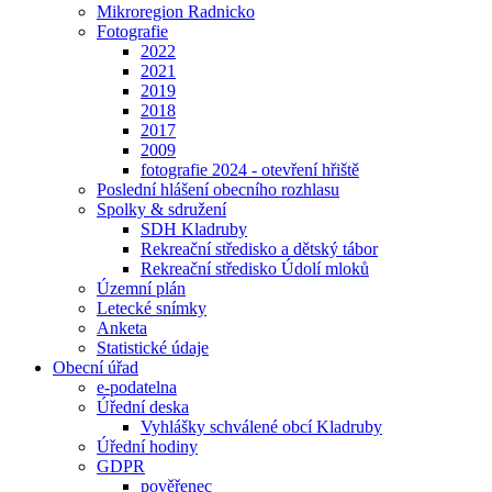
Mikroregion Radnicko
Fotografie
2022
2021
2019
2018
2017
2009
fotografie 2024 - otevření hřiště
Poslední hlášení obecního rozhlasu
Spolky & sdružení
SDH Kladruby
Rekreační středisko a dětský tábor
Rekreační středisko Údolí mloků
Územní plán
Letecké snímky
Anketa
Statistické údaje
Obecní úřad
e-podatelna
Úřední deska
Vyhlášky schválené obcí Kladruby
Úřední hodiny
GDPR
pověřenec