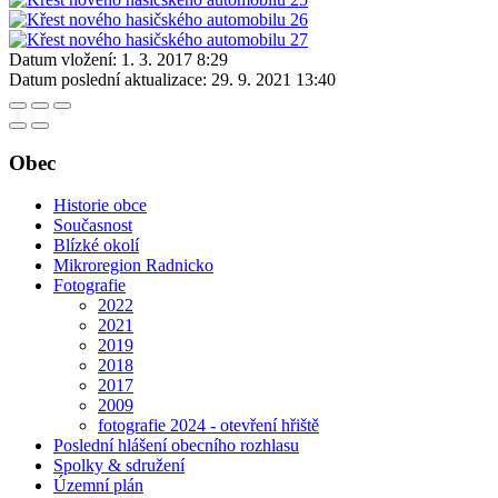
Datum vložení:
1. 3. 2017 8:29
Datum poslední aktualizace:
29. 9. 2021 13:40
Obec
Historie obce
Současnost
Blízké okolí
Mikroregion Radnicko
Fotografie
2022
2021
2019
2018
2017
2009
fotografie 2024 - otevření hřiště
Poslední hlášení obecního rozhlasu
Spolky & sdružení
Územní plán