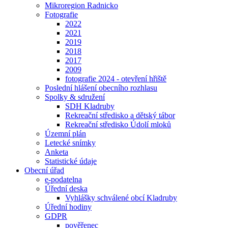
Mikroregion Radnicko
Fotografie
2022
2021
2019
2018
2017
2009
fotografie 2024 - otevření hřiště
Poslední hlášení obecního rozhlasu
Spolky & sdružení
SDH Kladruby
Rekreační středisko a dětský tábor
Rekreační středisko Údolí mloků
Územní plán
Letecké snímky
Anketa
Statistické údaje
Obecní úřad
e-podatelna
Úřední deska
Vyhlášky schválené obcí Kladruby
Úřední hodiny
GDPR
pověřenec