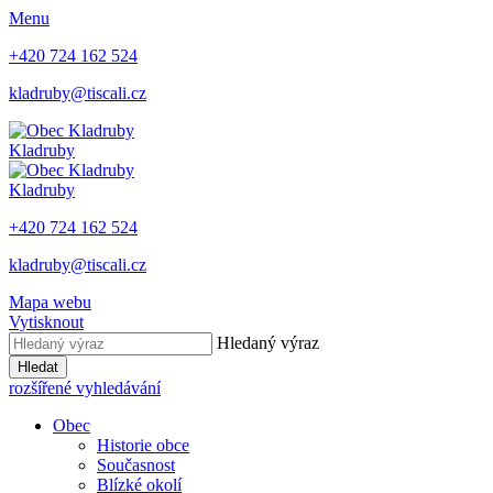
Menu
+420 724 162 524
kladruby@tiscali.cz
Kladruby
Kladruby
+420 724 162 524
kladruby@tiscali.cz
Mapa webu
Vytisknout
Hledaný výraz
Hledat
rozšířené vyhledávání
Obec
Historie obce
Současnost
Blízké okolí