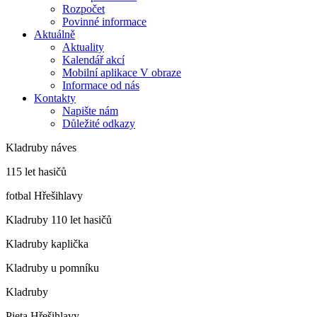
Rozpočet
Povinné informace
Aktuálně
Aktuality
Kalendář akcí
Mobilní aplikace V obraze
Informace od nás
Kontakty
Napište nám
Důležité odkazy
Kladruby náves
115 let hasičů
fotbal Hřešihlavy
Kladruby 110 let hasičů
Kladruby kaplička
Kladruby u pomníku
Kladruby
Pieta Hřešihlavy